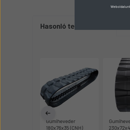
Weboldalunk 
Hasonló termékek
8
Gumiheveder
Gumihev
180x76x35 (CNH)
230x72x4