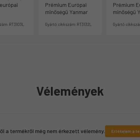
európai
Prémium Európai
Prémium E
minőségű Yanmar
minőségű 
szám:
RT3103L
Gyártó cikkszám:
RT3132L
Gyártó cikkszá
Vélemények
ről a termékről még nem érkezett vélemény.
Értékelem a t