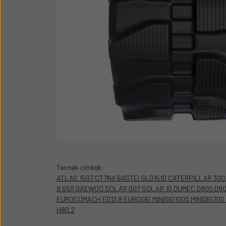
Üzemanyag adagolók
Motor alkatrész
Sátor
Körmök
Termék címkék:
ATLAS 1507 CT7NX BASTEI SLD151D CATERPILLAR 300.
9.65R DAEWOO SOLAR 007 SOLAR 10 DUMEC D800 D8
EUROCOMACH ED13.8 EURODIG MINIDIG1000 MINIDIG700
H80.2