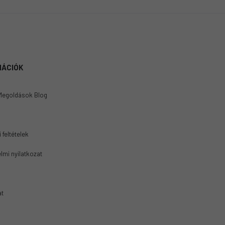
MÁCIÓK
Megoldások Blog
 feltételek
lmi nyilatkozat
at