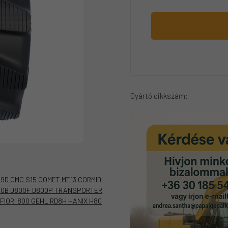
Gyártó cikkszám:
9D CMC S15 COMET MT13 CORMIDI
00B D800F D800P TRANSPORTER
 FIORI 800 GEHL RD8H HANIX H80