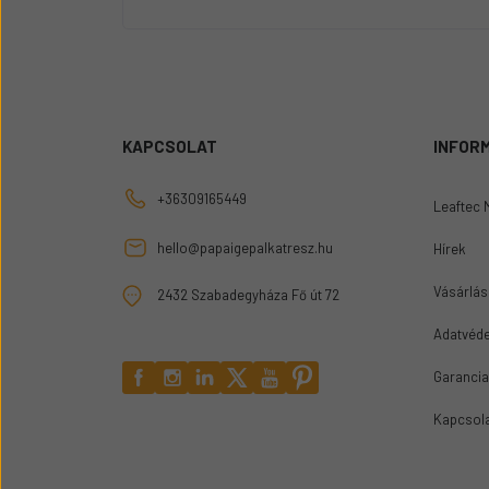
KAPCSOLAT
INFOR
+36309165449
Leaftec 
hello@papaigepalkatresz.hu
Hírek
Vásárlási
2432 Szabadegyháza Fő út 72
Adatvéde
Garancia
Kapcsol