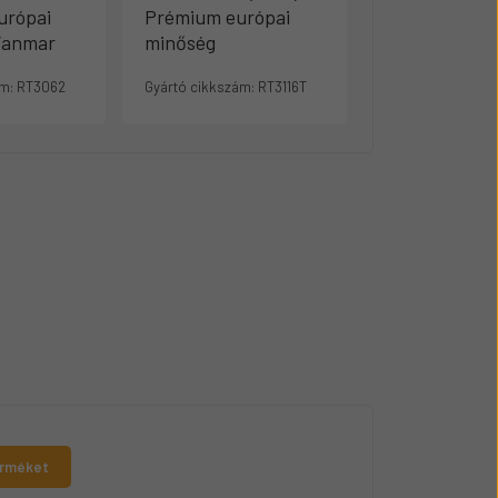
urópai
Prémium európai
(CNH) – Pré
Yanmar
minőség
európai minő
m:
RT3062
Gyártó cikkszám:
RT3116T
Gyártó cikkszám:
erméket