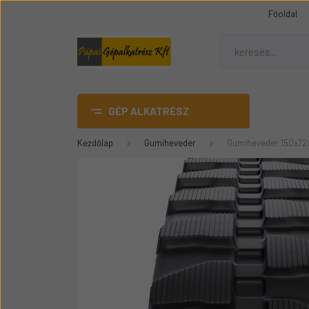
Főoldal
GÉP ALKATRÉSZ
Kezdőlap
Gumiheveder
Gumiheveder 150x72
AdBlue
DANA SPICER híd alkatrész
Gumiheveder
Mezőgazdasági gép
üvegek
Épitőipari gépalkatrészek
Teleszkópos rakódó