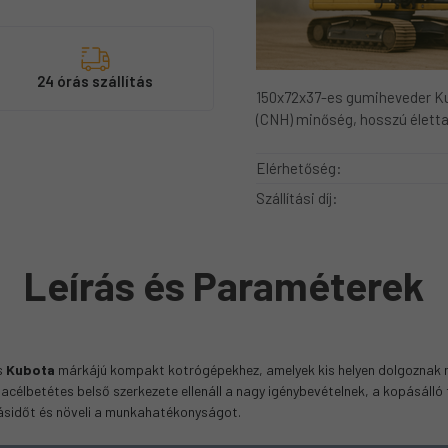
s
24 órás szállítás
150x72x37-es gumiheveder K
(CNH) minőség, hosszú életta
Elérhetőség:
Szállítási díj:
Leírás és Paraméterek
s
Kubota
márkájú kompakt kotrógépekhez, amelyek kis helyen dolgoznak n
célbetétes belső szerkezete ellenáll a nagy igénybevételnek, a kopásálló f
llásidőt és növeli a munkahatékonyságot.