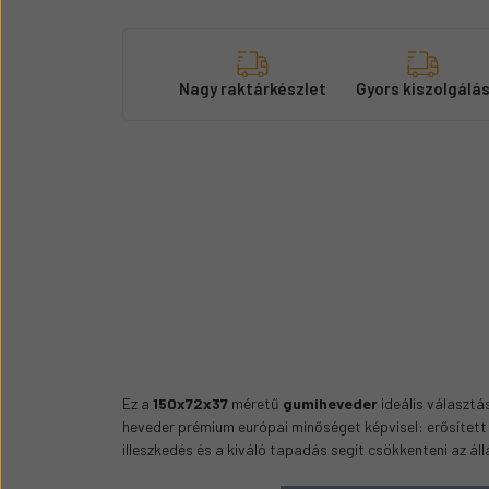
Nagy raktárkészlet
Gyors kiszolgálá
Ez a
150x72x37
méretű
gumiheveder
ideális választá
heveder prémium európai minőséget képvisel: erősített a
illeszkedés és a kiváló tapadás segít csökkenteni az á