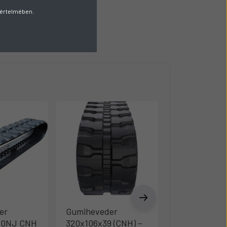
v értelmében.
er
Gumiheveder
Gumihevede
80NJ CNH
320x106x39 (CNH) –
400x75,5x7