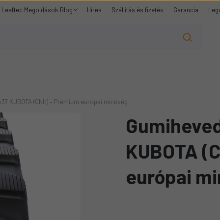
Leaftec Megoldások Blog
Hírek
Szállítás és fizetés
Garancia
Leg
x37 KUBOTA (CNH) – Prémium európai minőség
Gumiheved
KUBOTA (C
európai m