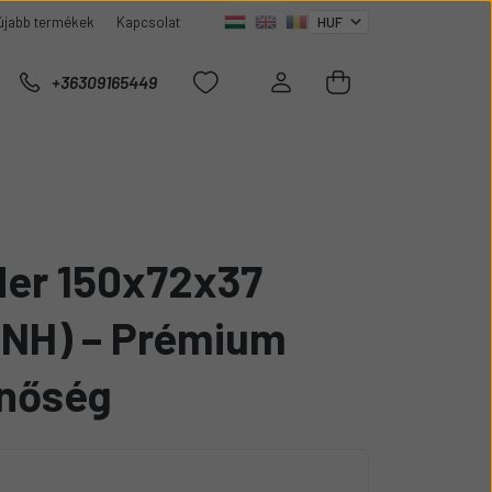
újabb termékek
Kapcsolat
+36309165449
er 150x72x37
NH) – Prémium
inőség