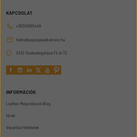
KAPCSOLAT
+36309165449
hello@papaigepalkatresz.hu
2432 Szabadegyháza Fő út 72
INFORMÁCIÓK
Leaftec Megoldások Blog
Hírek
Vásárlási feltételek