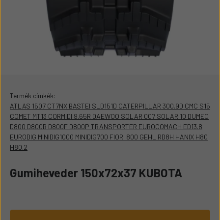
Termék címkék:
ATLAS 1507 CT7NX BASTEI SLD151D CATERPILLAR 300.9D CMC S15
COMET MT13 CORMIDI 9.65R DAEWOO SOLAR 007 SOLAR 10 DUMEC
D800 D800B D800F D800P TRANSPORTER EUROCOMACH ED13.8
EURODIG MINIDIG1000 MINIDIG700 FIORI 800 GEHL RD8H HANIX H80
H80.2
Gumiheveder 150x72x37 KUBOTA