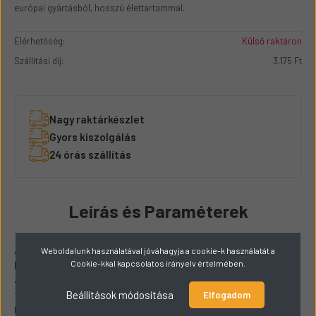
európai gyártásból, hosszú élettartammal.
Elérhetőség:
Külső raktáron
Szállítási díj:
3.175 Ft
Nagy raktárkészlet
Gyors kiszolgálás
24 órás szállítás
Leírás és Paraméterek
A
150x72x33
méretű
Sampierana (CNH) gumiheveder
ideális
Weboldalunk használatával jóváhagyja a cookie-k használatát a
Cookie-kkal kapcsolatos irányelv értelmében.
kisebb KUBOTA munkagépekhez, mint például minikotrók,
árokásók. A
150 mm szélesség
kiválóan alkalmas szűk
Beállítások módosítása
területeken való munkavégzésre, a
72 mm láncosztás
és
33
Elfogadom
láncszem
pedig biztos tapadást és sima futást nyújt. A heveder