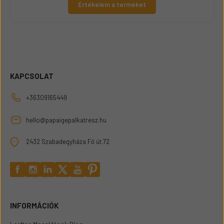
Értékelem a terméket
KAPCSOLAT
+36309165449
hello@papaigepalkatresz.hu
2432 Szabadegyháza Fő út 72
INFORMÁCIÓK