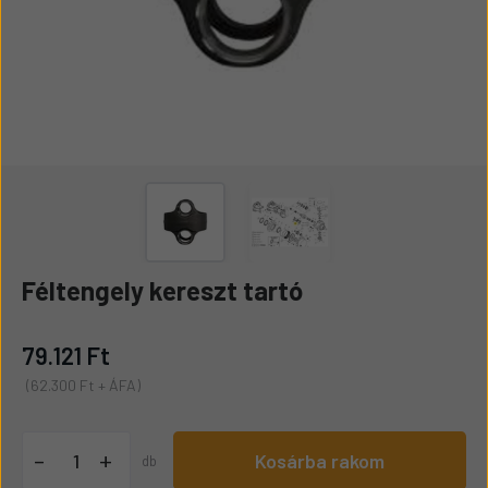
Féltengely kereszt tartó
79.121 Ft
(62.300 Ft + ÁFA)
+
-
Kosárba rakom
db