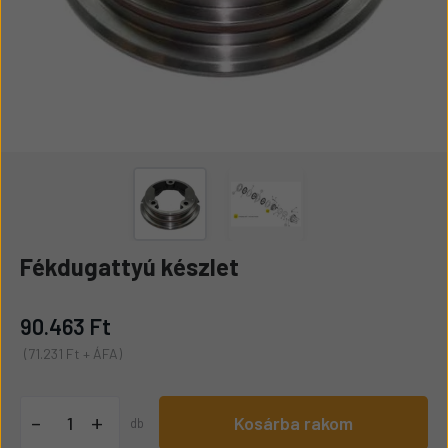
Fékdugattyú készlet
90.463 Ft
(71.231 Ft + ÁFA)
+
-
Kosárba rakom
db