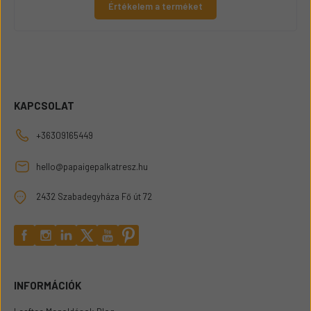
Értékelem a terméket
KAPCSOLAT
+36309165449
hello@papaigepalkatresz.hu
2432 Szabadegyháza Fő út 72
INFORMÁCIÓK