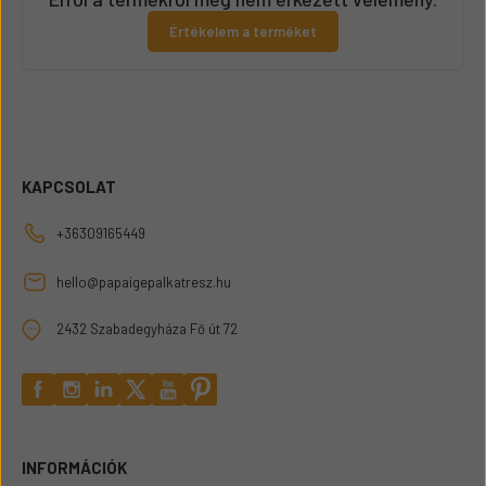
Értékelem a terméket
KAPCSOLAT
+36309165449
hello@papaigepalkatresz.hu
2432 Szabadegyháza Fő út 72
INFORMÁCIÓK