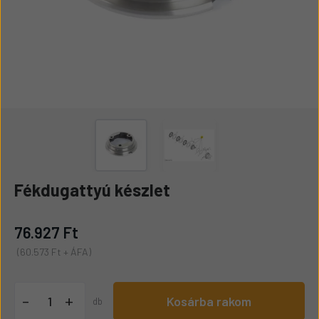
Fékdugattyú készlet
76.927 Ft
(60.573 Ft + ÁFA)
+
-
Kosárba rakom
db