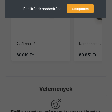
Beállítások módosítása
Elfogadom
Axiál csukló
Kardánkereszt tartó
80.019 Ft
80.631 Ft
Vélemények
Erről a termékről még nem érkezett vélemény.