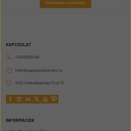
Értékelem a terméket
KAPCSOLAT
+36309165449
hello@papaigepalkatresz.hu
2432 Szabadegyháza Fő út 72
INFORMÁCIÓK