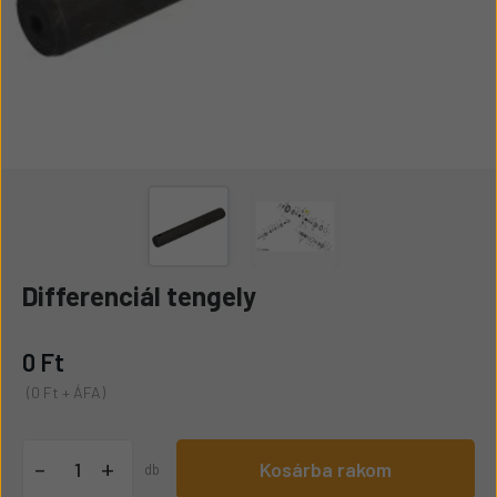
Differenciál tengely
0 Ft
(0 Ft + ÁFA)
+
-
Kosárba rakom
db