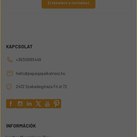
Értékelem a terméket
KAPCSOLAT
+36309165449
hello@papaigepalkatresz.hu
2432 Szabadegyháza Fő út 72
INFORMÁCIÓK