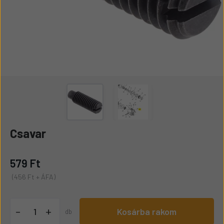
Csavar
579 Ft
(456 Ft + ÁFA)
+
-
Kosárba rakom
db