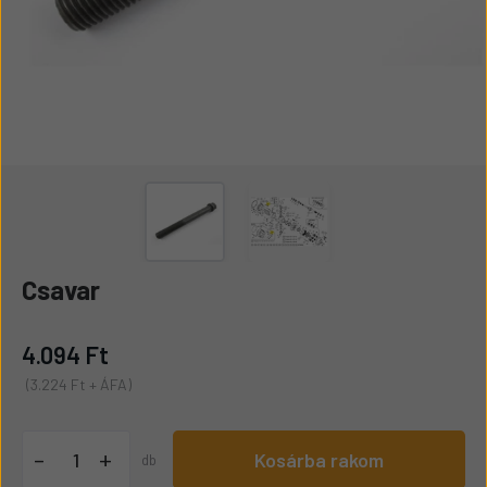
Csavar
4.094 Ft
(3.224 Ft + ÁFA)
+
-
Kosárba rakom
db