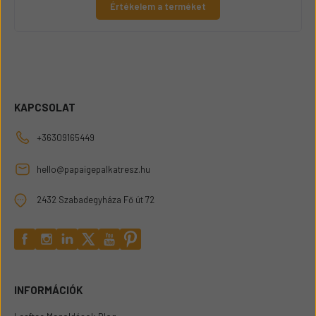
Értékelem a terméket
KAPCSOLAT
+36309165449
hello@papaigepalkatresz.hu
2432 Szabadegyháza Fő út 72
INFORMÁCIÓK