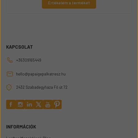
Értékelem a terméket
KAPCSOLAT
+36309165449
hello@papaigepalkatresz.hu
2432 Szabadegyháza Fő út 72
INFORMÁCIÓK