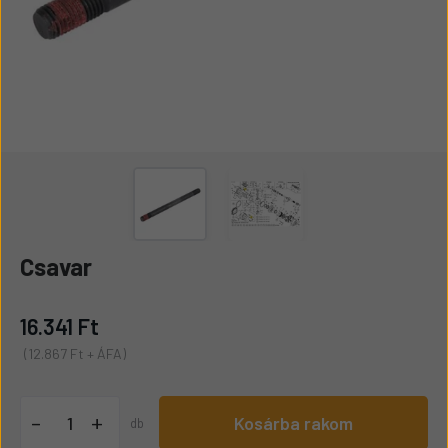
Csavar
16.341 Ft
(12.867 Ft + ÁFA)
+
-
Kosárba rakom
db