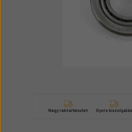
Üzemanyag adagolók
Motor alkatrész
Sátor
Körmök
Nagy raktárkészlet
Gyors kiszolgálá