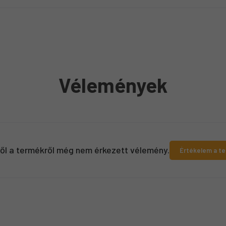
Vélemények
ről a termékről még nem érkezett vélemény.
Értékelem a t