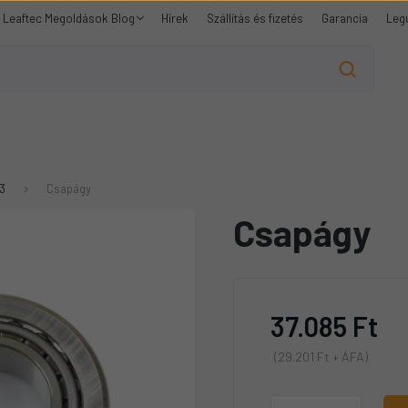
Leaftec Megoldások Blog
Hírek
Szállítás és fizetés
Garancia
Leg
3
Csapágy
Csapágy
37.085 Ft
(29.201 Ft + ÁFA)