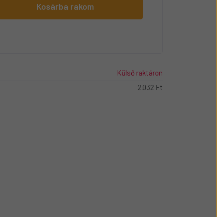
Kosárba rakom
Külső raktáron
2.032 Ft