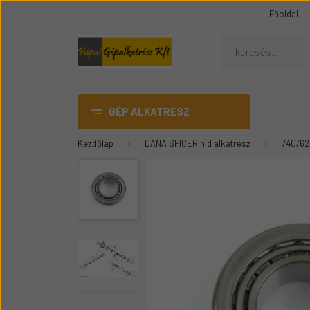
Főoldal
GÉP ALKATRÉSZ
Kezdőlap
DANA SPICER híd alkatrész
740/62
AdBlue
DANA SPICER híd alkatrész
Gumiheveder
Mezőgazdasági gép
üvegek
Épitőipari gépalkatrészek
Teleszkópos rakódó