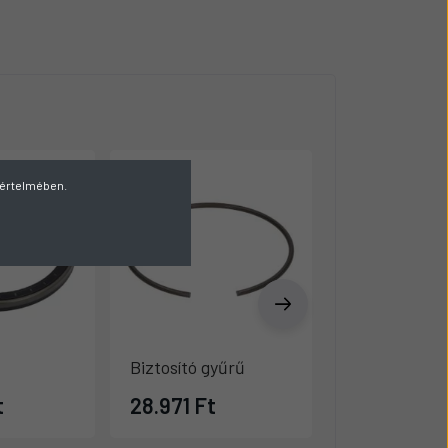
v értelmében.
Biztosító gyűrű
Hézagoló
t
28.971 Ft
25.139 Ft