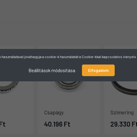
használatával jóváhagyja a cookie-k használatát a Cookie-kkal kapcsolatos irányel
Beállítások módosítása
Elfogadom
Csapágy
Szimering
Ft
40.196 Ft
29.330 F