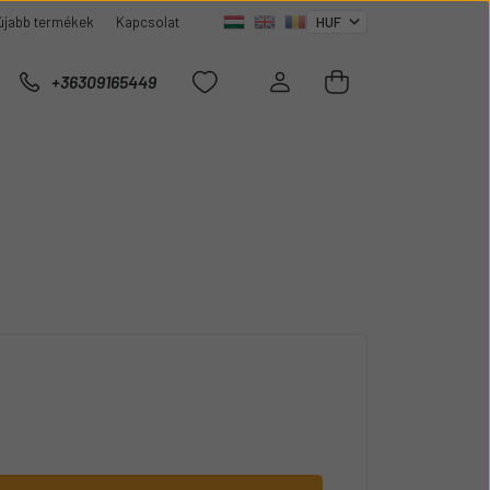
újabb termékek
Kapcsolat
+36309165449