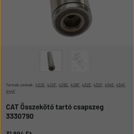
Termék címkék:
422E
,
422F
,
428E
,
428F
,
432E
,
432F
,
434E
,
434F
,
444F
CAT Összekötő tartó csapszeg
3330790
31.894 Ft