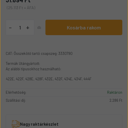
(25.113 Ft + ÁFA)
+
-
Kosárba rakom
db
CAT: Összekötő tartó csapszeg: 3330790
Termák Utángyártott:
Az alábbi típusokhoz használható:
422E, 422F, 428E, 428F, 432E, 432F, 434E, 434F, 444F
Elérhetőség:
Raktáron
Szállítási díj:
2.286 Ft
Nagy raktárkészlet