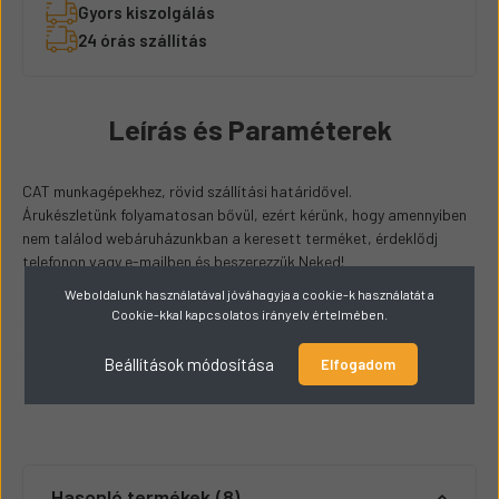
Gyors kiszolgálás
24 órás szállítás
Leírás és Paraméterek
CAT munkagépekhez, rövid szállítási határidővel.
Árukészletünk folyamatosan bővül, ezért kérünk, hogy amennyiben
nem találod webáruházunkban a keresett terméket, érdeklődj
telefonon vagy e-mailben és beszerezzük Neked!
Weboldalunk használatával jóváhagyja a cookie-k használatát a
Méretek
Cookie-kkal kapcsolatos irányelv értelmében.
Átmérő
50mm
Beállítások módosítása
Elfogadom
Hossz
244mm
Hasonló termékek
8