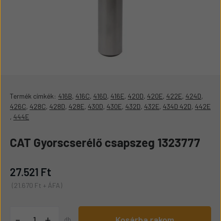
Termék címkék:
416B
,
416C
,
416D
,
416E
,
420D
,
420E
,
422E
,
424D
,
426C
,
428C
,
428D
,
428E
,
430D
,
430E
,
432D
,
432E
,
434D 42D
,
442E
,
444E
CAT Gyorscserélő csapszeg 1323777
27.521 Ft
(21.670 Ft + ÁFA)
+
-
Kosárba rakom
db