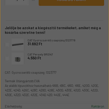
Jelölje be azokat a kiegészítő termékeket, amiket még a
kosárba szeretne tenni!
CAT Gyorscserélő csapszeg 1323778
31.692 Ft
CAT Persely 9R0147
4.550 Ft
CAT: Gyorscserélő csapszeg :1323777
Termák Utángyártott:CVA
Az alábbi típusokhoz használható:416B, 416C, 416D, 416E, 420D, 420E,
422E, 424D, 426C, 428C, 428D, 428E, 430D, 430E, 432D, 430E, 432D,
430E, 432D, 432E, 432E, 434D 42D, 442E, 444E
Elérhetőség:
Raktáron