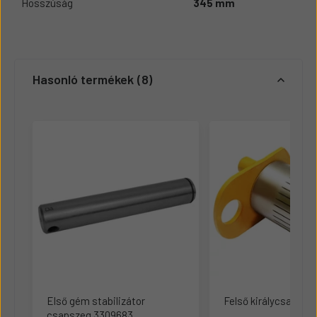
Hosszúság
345 mm
Hasonló termékek
8
Első gém stabilizátor
Felső királycsapsze
csapszeg 3309683