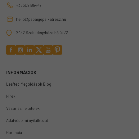
+36309165449
hello@papaigepalkatresz.hu
2432 Szabadegyháza Fő út 72
INFORMÁCIÓK
Leaftec Megoldások Blog
Hírek
Vásárlási feltételek
Adatvédelmi nyilatkozat
Garancia